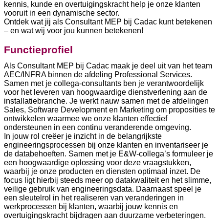
kennis, kunde en overtuigingskracht help je onze klanten
vooruit in een dynamische sector.
Ontdek wat jij als Consultant MEP bij Cadac kunt betekenen
– en wat wij voor jou kunnen betekenen!
Functieprofiel
Als Consultant MEP bij Cadac maak je deel uit van het team
AEC/INFRA binnen de afdeling Professional Services.
Samen met je collega-consultants ben je verantwoordelijk
voor het leveren van hoogwaardige dienstverlening aan de
installatiebranche. Je werkt nauw samen met de afdelingen
Sales, Software Development en Marketing om proposities te
ontwikkelen waarmee we onze klanten effectief
ondersteunen in een continu veranderende omgeving.
In jouw rol creëer je inzicht in de belangrijkste
engineeringsprocessen bij onze klanten en inventariseer je
de databehoeften. Samen met je E&W-collega’s formuleer je
een hoogwaardige oplossing voor deze vraagstukken,
waarbij je onze producten en diensten optimaal inzet. De
focus ligt hierbij steeds meer op datakwaliteit en het slimme,
veilige gebruik van engineeringsdata. Daarnaast speel je
een sleutelrol in het realiseren van veranderingen in
werkprocessen bij klanten, waarbij jouw kennis en
overtuigingskracht bijdragen aan duurzame verbeteringen.