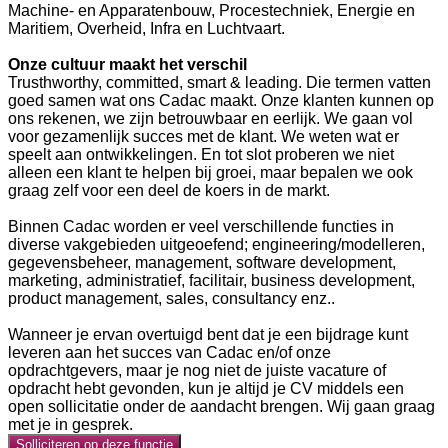
Machine- en Apparatenbouw, Procestechniek, Energie en
Maritiem, Overheid, Infra en Luchtvaart.
Onze cultuur maakt het verschil
Trusthworthy, committed, smart & leading. Die termen vatten
goed samen wat ons Cadac maakt. Onze klanten kunnen op
ons rekenen, we zijn betrouwbaar en eerlijk. We gaan vol
voor gezamenlijk succes met de klant. We weten wat er
speelt aan ontwikkelingen. En tot slot proberen we niet
alleen een klant te helpen bij groei, maar bepalen we ook
graag zelf voor een deel de koers in de markt.
Binnen Cadac worden er veel verschillende functies in
diverse vakgebieden uitgeoefend; engineering/modelleren,
gegevensbeheer, management, software development,
marketing, administratief, facilitair, business development,
product management, sales, consultancy enz..
Wanneer je ervan overtuigd bent dat je een bijdrage kunt
leveren aan het succes van Cadac en/of onze
opdrachtgevers, maar je nog niet de juiste vacature of
opdracht hebt gevonden, kun je altijd je CV middels een
open sollicitatie onder de aandacht brengen. Wij gaan graag
met je in gesprek.
Solliciteren op deze functie