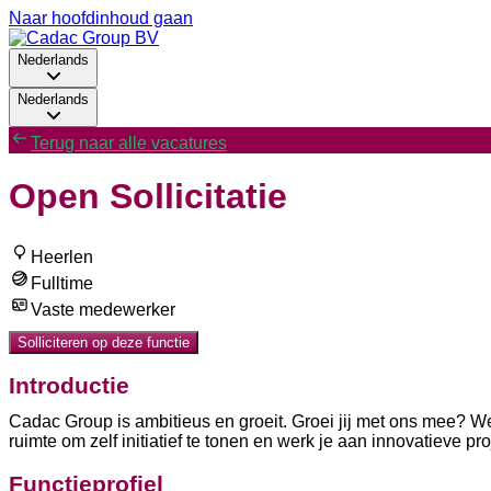
Naar hoofdinhoud gaan
Nederlands
Nederlands
Terug naar alle vacatures
Open Sollicitatie
Heerlen
Fulltime
Vaste medewerker
Solliciteren op deze functie
Introductie
Cadac Group is ambitieus en groeit. Groei jij met ons mee? We
ruimte om zelf initiatief te tonen en werk je aan innovatieve p
Functieprofiel