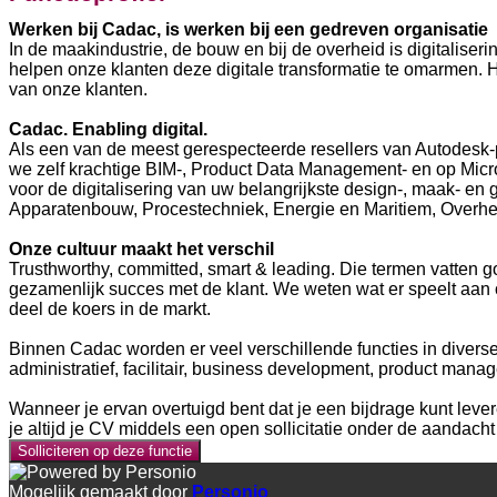
Werken bij Cadac, is werken bij een gedreven organisatie
In de maakindustrie, de bouw en bij de overheid is digitalise
helpen onze klanten deze digitale transformatie te omarmen. 
van onze klanten.
Cadac. Enabling digital.
Als een van de meest gerespecteerde resellers van Autodesk-
we zelf krachtige BIM-, Product Data Management- en op Micr
voor de digitalisering van uw belangrijkste design-, maak- en 
Apparatenbouw, Procestechniek, Energie en Maritiem, Overheid
Onze cultuur maakt het verschil
Trusthworthy, committed, smart & leading. Die termen vatten
gezamenlijk succes met de klant. We weten wat er speelt aan o
deel de koers in de markt.
Binnen Cadac worden er veel verschillende functies in dive
administratief, facilitair, business development, product mana
Wanneer je ervan overtuigd bent dat je een bijdrage kunt leve
je altijd je CV middels een open sollicitatie onder de aandach
Solliciteren op deze functie
Mogelijk gemaakt door
Personio