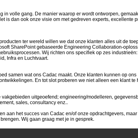
ring in volle gang. De manier waarop er wordt ontworpen, gemaak
Het is dan ook onze visie om met gedreven experts, excellente 
producten ter wereld willen we dat onze klanten alles uit de 
osoft SharePoint gebaseerde Engineering Collaboration-oploss
gebruiksprocessen. Wij richten ons specifiek op zes industrieën:
, Infra en Luchtvaart.
 goed samen wat ons Cadac maakt. Onze klanten kunnen op ons r
ntwikkelingen. En tot slot proberen we niet alleen een klant te
rse vakgebieden uitgeoefend; engineering/modelleren, gegeven
gement, sales, consultancy enz..
ren aan het succes van Cadac en/of onze opdrachtgevers, maar j
t brengen. Wij gaan graag met je in gesprek.